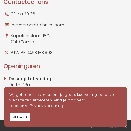
Contacteer ons
03 771 29 36
info@bronntechnics.com
Kapelanielaan 18C
9140 Temse
BTW BE 0463.183.908
Openinguren
Dinsdag tot vrijdag
9u tot 18u
Zaterdag
Wij gebruiken cookies om je gebruikservaring op onze
10u tot 17u
website te verbeteren. Vind je dit goed?
Zondag & maandag
gesloten
Lees onze
Privacy verklaring
.
Akkoord
Bronn Technics Motorhomes © 2026 -
Privacy verklaring