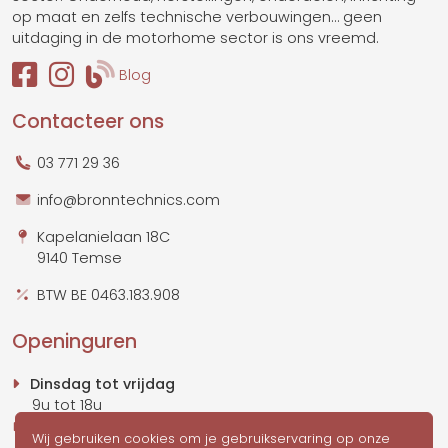
op maat en zelfs technische verbouwingen… geen
uitdaging in de motorhome sector is ons vreemd.
Blog
Contacteer ons
03 771 29 36
info@bronntechnics.com
Kapelanielaan 18C
9140 Temse
BTW BE 0463.183.908
Openinguren
Dinsdag tot vrijdag
9u tot 18u
Zaterdag
Wij gebruiken cookies om je gebruikservaring op onze
10u tot 17u