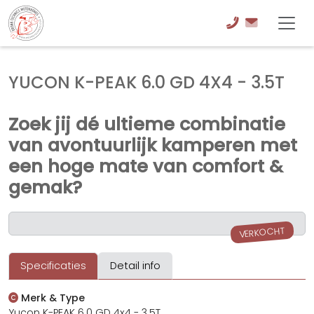
YUCON K-PEAK 6.0 GD 4X4 - 3.5T
Zoek jij dé ultieme combinatie
van avontuurlijk kamperen met
een hoge mate van comfort &
gemak?
VERKOCHT
Specificaties
Detail info
Merk & Type
Yucon K-PEAK 6.0 GD 4x4 - 3.5T