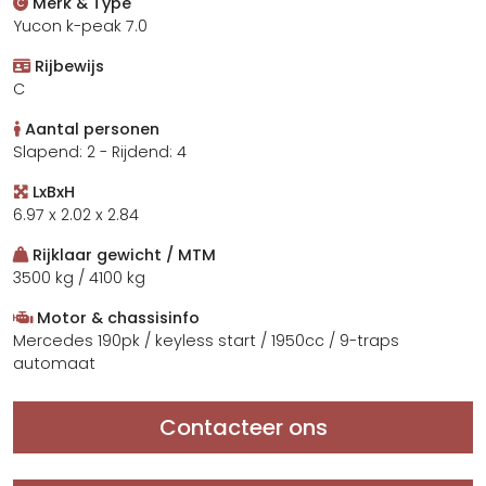
Merk & Type
Yucon k-peak 7.0
Rijbewijs
C
Aantal personen
Slapend: 2 - Rijdend: 4
LxBxH
6.97 x 2.02 x 2.84
Rijklaar gewicht / MTM
3500 kg / 4100 kg
Motor & chassisinfo
Mercedes 190pk / keyless start / 1950cc / 9-traps
automaat
Contacteer ons