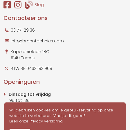
Blog
Contacteer ons
03 771 29 36
info@bronntechnics.com
Kapelanielaan 18C
9140 Temse
BTW BE 0463.183.908
Openinguren
Dinsdag tot vrijdag
9u tot 18u
Zaterdag
Wij gebruiken cookies om je gebruikservaring op onze
10u tot 17u
website te verbeteren. Vind je dit goed?
Zondag & maandag
gesloten
Lees onze
Privacy verklaring
.