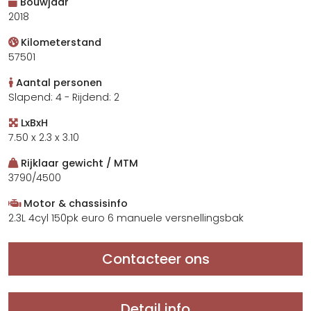
Bouwjaar
2018
Kilometerstand
57501
Aantal personen
Slapend: 4 - Rijdend: 2
LxBxH
7.50 x 2.3 x 3.10
Rijklaar gewicht / MTM
3790/4500
Motor & chassisinfo
2.3L 4cyl 150pk euro 6 manuele versnellingsbak
Contacteer ons
Detail info